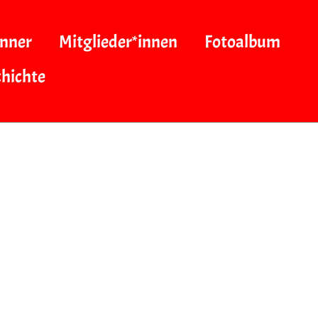
nner
Mitglieder*innen
Fotoalbum
hichte