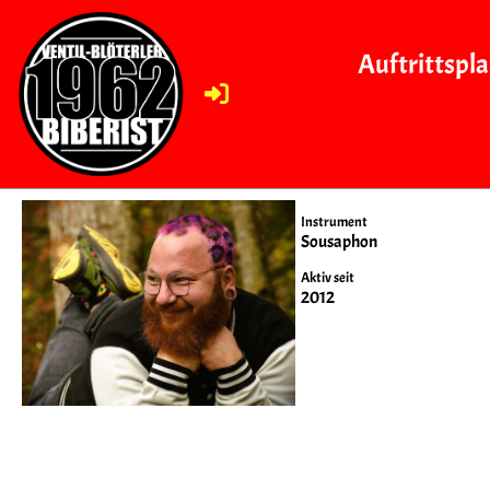
Auftrittspl
Sven
Instrument
Sousaphon
Aktiv seit
2012