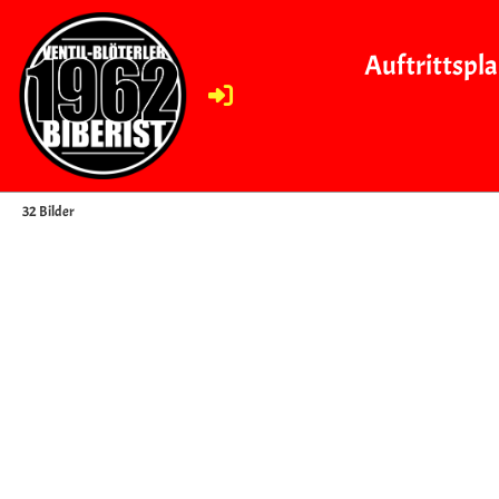
Auftrittspl
2025
32 Bilder