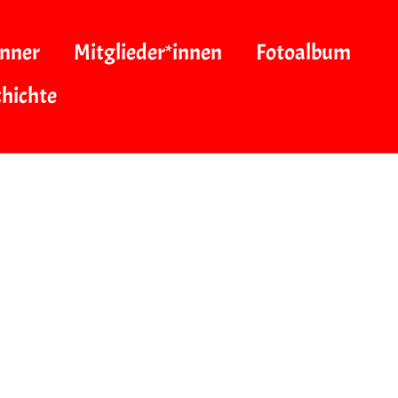
nner
Mitglieder*innen
Fotoalbum
hichte